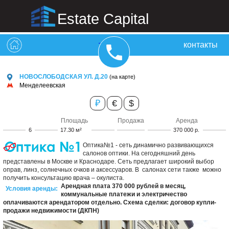
Estate Capital
контакты
НОВОСЛОБОДСКАЯ УЛ. Д.20
(на карте)
Менделеевская
₽
€
$
Площадь
Продажа
Аренда
6
17.30 м²
370 000 р.
Оптика№1 - сеть динамично развивающихся
салонов оптики. На сегодняшний день
представлены в Москве и Краснодаре. Сеть предлагает широкий выбор
оправ, линз, солнечных очков и аксессуаров. В салонах сети также можно
получить консультацию врача – окулиста.
Арендная плата 370 000 рублей в месяц,
Условия аренды:
коммунальные платежи и электричество
оплачиваются арендатором отдельно. Схема сделки: договор купли-
продажи недвижимости (ДКПН)