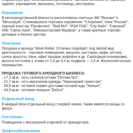
здания, учреждения, магазины, гостиницы, рестораны.
Окружение
В непосредственной близости расположены элитные ЖК "Реномэ" и
"Мезонруж". Сложившееся торговое окружение: "Сбербанк", банк "Россия",
барный кластер "Профсоюз", "Вай Мэ!", "ИЗИ ПАБ", "City Nails", "Связной",
АКБ "Связь-банк", "Императорский Фарфор", а также крупные торгово-
деловые и бизнес центры.
Описание
Продажа и аренда Street Retail. Отлично подойдёт под любой вид
деятельности - торговое помещение, магазин, ресторан, кафе, аптека,
салон красоты, банк, офис продаж, кофейня и др. Свободная планировка,
высота потолков 1 этажа от 2,8 до 4,4 м, подвала — 2,6 м. Железобетонные
перекрытия.
ПРОДАЖА ГОТОВОГО АРЕНДНОГО БИЗНЕСА:
- 17,3 кв.м - сеть салонов оптики "Оптика №1";
- 21,7 кв.м - сеть магазинов одежды "Ивановский трикотаж";
- 39,6 кв.м - сетевой сервис доставки готовой еды "Хияши";
- 44,9 кв.м - сетевая пекарня "Delice".
Отдельный вход
В каждый блок отдельный вход с первой линии, также имеются входы со
двора.
Состояние
Помещение с внутренней отделкой от арендатора.
Энергообеспечение